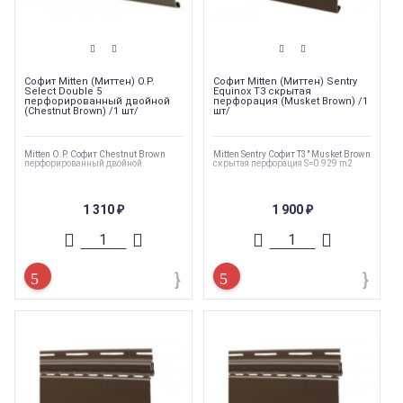
Софит Mitten (Миттен) O.P.
Софит Mitten (Миттен) Sentry
Select Double 5
Equinox T3 скрытая
перфорированный двойной
перфорация (Musket Brown) /1
(Chestnut Brown) /1 шт/
шт/
Mitten O.P. Софит Chestnut Brown
Mitten Sentry Софит T3" Musket Brown
перфорированный двойной
скрытая перфорация S=0.929 m2
1 310
1 900
₽
₽