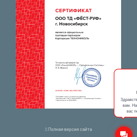
Здравств
вам. На
вас п
Полная версия сайта