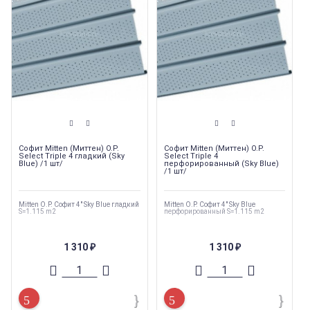
Софит Mitten (Миттен) O.P.
Софит Mitten (Миттен) O.P.
Select Triple 4 гладкий (Sky
Select Triple 4
Blue) /1 шт/
перфорированный (Sky Blue)
/1 шт/
Mitten O.P. Софит 4" Sky Blue гладкий
Mitten O.P. Софит 4" Sky Blue
S=1.115 m2
перфорированный S=1.115 m2
1 310
1 310
₽
₽