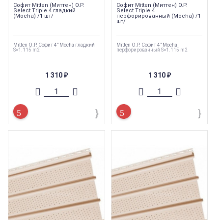
Софит Mitten (Миттен) O.P.
Софит Mitten (Миттен) O.P.
Select Triple 4 гладкий
Select Triple 4
(Mocha) /1 шт/
перфорированный (Mocha) /1
шт/
Mitten O.P. Софит 4" Mocha гладкий
Mitten O.P. Софит 4" Mocha
S=1.115 m2
перфорированный S=1.115 m2
1 310
1 310
₽
₽