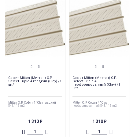
Софит Mitten (Миттен) O.P.
Софит Mitten (Миттен) O.P.
Select Triple 4 гладкий (Clay) /1
Select Triple 4
шт/
перфорированный (Clay) /1
шт/
Mitten O.P. Софит 4" Clay гладкий
Mitten O.P. Софит 4" Clay
S=1.115 m2
перфорированный S=1.115 m2
1 310
1 310
₽
₽