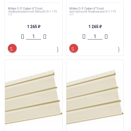
Mitten O.P. Софит 4" Frost
Mitten O.P. Софит 4" Frost
перфорированный (белый) S=1.115
центральной перфорации S=1.115
m2
m2
1 265
1 265
₽
₽