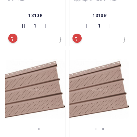
1 310
1 310
₽
₽