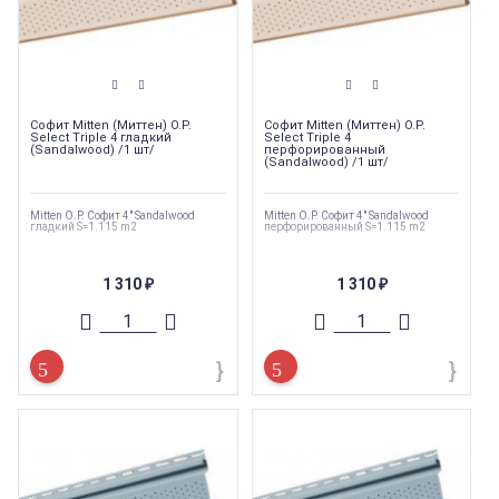
Софит Mitten (Миттен) O.P.
Софит Mitten (Миттен) O.P.
Select Triple 4 гладкий
Select Triple 4
(Sandalwood) /1 шт/
перфорированный
(Sandalwood) /1 шт/
Mitten O.P. Софит 4" Sandalwood
Mitten O.P. Софит 4" Sandalwood
гладкий S=1.115 m2
перфорированный S=1.115 m2
1 310
1 310
₽
₽