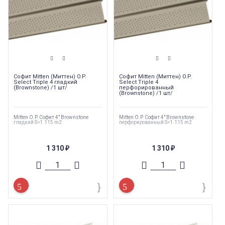
Софит Mitten (Миттен) O.P.
Софит Mitten (Миттен) O.P.
Select Triple 4 гладкий
Select Triple 4
(Brownstone) /1 шт/
перфорированный
(Brownstone) /1 шт/
Mitten O.P. Софит 4" Brownstone
Mitten O.P. Софит 4" Brownstone
гладкий S=1.115 m2
перфорированный S=1.115 m2
1 310
1 310
₽
₽