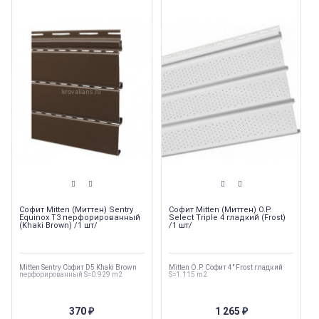
Софит Mitten (Миттен) Sentry
Софит Mitten (Миттен) O.P.
Equinox T3 перфорированный
Select Triple 4 гладкий (Frost)
(Khaki Brown) /1 шт/
/1 шт/
Mitten Sentry Софит D5 Khaki Brown
Mitten O.P. Софит 4" Frost гладкий
перфорированный S=0.929 m2
S=1.115 m2
370
1 265
₽
₽