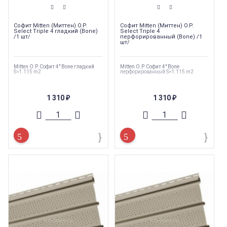
Софит Mitten (Миттен) O.P.
Софит Mitten (Миттен) O.P.
Select Triple 4 гладкий (Bone)
Select Triple 4
/1 шт/
перфорированный (Bone) /1
шт/
Mitten O.P. Софит 4" Bone гладкий
Mitten O.P. Софит 4" Bone
S=1.115 m2
перфорированный S=1.115 m2
1 310
1 310
₽
₽