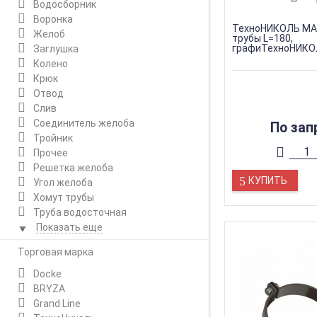
Водосборник
Воронка
ТехноНИКОЛЬ МА
Желоб
трубы L=180,
графиТехноНИКО
Заглушка
Колено
Крюк
Отвод
Слив
Соединитель желоба
По зап
Тройник
Прочее
Решетка желоба
КУПИТЬ
Угол желоба
Хомут трубы
Труба водосточная
Показать еще
Торговая марка
Docke
BRYZA
Grand Line