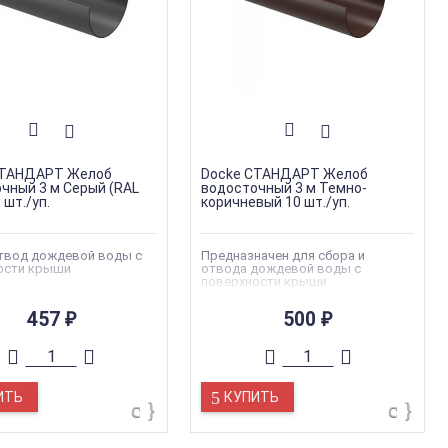
СТАНДАРТ Желоб
Docke СТАНДАРТ Желоб
чный 3 м Серый (RAL
водосточный 3 м Темно-
 шт./уп.
коричневый 10 шт./уп.
отвод дождевой воды с
Предназначен для сбора и
ости крыши
отвода дождевой воды с
поверхности крыши
457
500
₽
₽
ИТЬ
КУПИТЬ