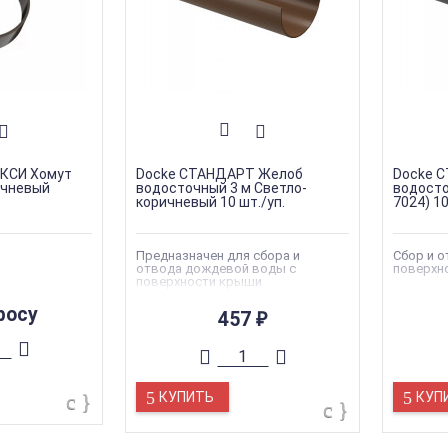
КСИ Хомут
Docke СТАНДАРТ Желоб
Docke 
ичневый
водосточный 3 м Светло-
водосто
коричневый 10 шт./уп.
7024) 10
Предназначен для сбора и
Сбор и 
отвода дождевой воды с
поверхн
поверхности крыши
росу
457
₽
КУПИТЬ
КУП