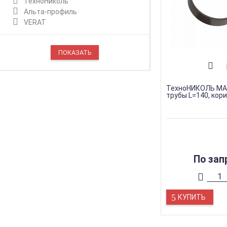
ТехноНиколь
Альта-профиль
VERAT
ТехноНИКОЛЬ МА
трубы L=140, кор
По зап
КУПИТЬ