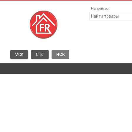
Например:
МСК
СПб
НСК