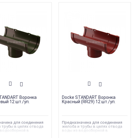
STANDART Воронка
Docke STANDART Воронка
вый 12 шт./уп.
Красный (RR29) 12 шт./уп.
начена для соединения
Предназначена для соединения
 трубы в целях отвода
желоба и трубы в целях отвода
 водосборной в
воды из водосборной в
вную систему
водосливную систему