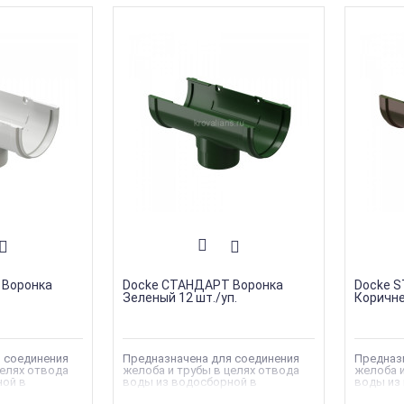
 Воронка
Docke СТАНДАРТ Воронка
Docke 
Зеленый 12 шт./уп.
Коричне
 соединения
Предназначена для соединения
Предназ
целях отвода
желоба и трубы в целях отвода
желоба и
ной в
воды из водосборной в
воды из
ему
водосливную систему
водосли