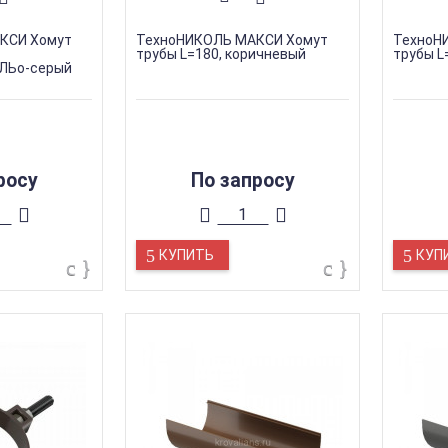
КСИ Хомут
ТехноНИКОЛЬ МАКСИ Хомут
ТехноН
трубы L=180, коричневый
трубы L
ЛЬо-серый
росу
По запросу
КУПИТЬ
КУП