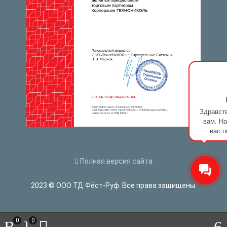
Здравств
вам. На
вас п
Полная версия сайта
2023 © ООО ТД Фёст-Руф. Все права защищены.
0
0