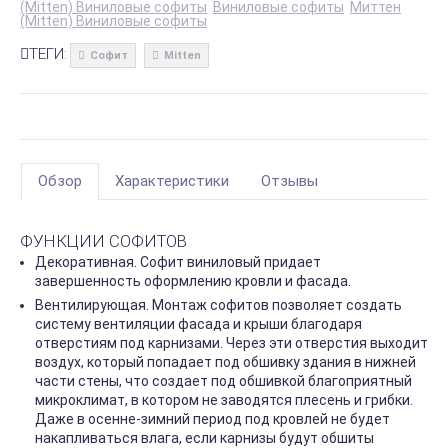
(Mitten) Виниловые софиты
Виниловые софиты
Миттен
(Mitten) Виниловые софиты
ТЕГИ:
Софит
Mitten
Обзор
Характеристики
Отзывы
ФУНКЦИИ СОФИТОВ
Декоративная. Софит виниловый придает
завершенность оформлению кровли и фасада.
Вентилирующая. Монтаж софитов позволяет создать
систему вентиляции фасада и крыши благодаря
отверстиям под карнизами. Через эти отверстия выходит
воздух, который попадает под обшивку здания в нижней
части стены, что создает под обшивкой благоприятный
микроклимат, в котором не заводятся плесень и грибки.
Даже в осенне-зимний период под кровлей не будет
накапливаться влага, если карнизы будут обшиты