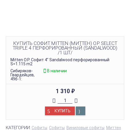
КУПИТЬ СОФИТ MITTEN (МИТТЕН) O.P. SELECT
TRIPLE 4 ПЕРФОРИРОВАННЫЙ (SANDALWOOD)
/1 ШТ/
Mitten O.P. Софит 4" Sandalwood перфорированный
S=1.115 m2
Сибиряков-
В наличии
Гвардейцев,
49б-1:
1 310
₽
КУПИТЬ
КАТЕГОРИИ:
Софиты
Софиты
Виниловые софиты
Миттен