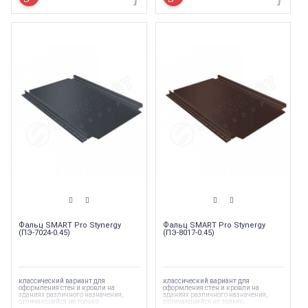
благодаря скрытому крепежу и
благодаря скрытому крепежу и
высокому замку (32 мм),Фальцевый
высокому замку (32 мм),Фальцевый
профиль Smart Фальц Pro отличается
профиль Smart Фальц Pro отличается
простотой монтажа как слева
простотой монтажа как слева
направо, так и справа налево
направо, так и справа налево
благодаря исполнению картин с
благодаря исполнению картин с
подготовленной вырубкой под
подготовленной вырубкой под
карнизный загиб сразу с двух
карнизный загиб сразу с двух
сторон,что обеспечивает легкий,
сторон,что обеспечивает легкий,
быстрый и недорогой монтаж на
быстрый и недорогой монтаж на
простых кровлях — не требует
простых кровлях — не требует
специнструмента и особых навыков.
специнструмента и особых навыков.
Фальц SMART Pro Stynergy
Фальц SMART Pro Stynergy
(ПЭ-7024-0.45)
(ПЭ-8017-0.45)
классический вариант для
классический вариант для
оформления стен и кровли на
оформления стен и кровли на
зданиях различного назначения,
зданиях различного назначения,
отличающийся не только
отличающийся не только