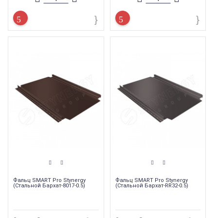
из оцинкованной стали с
из оцинкованной стали с
полимерным покрытием оснащены
полимерным покрытием оснащены
защелкивающимся “замком” и
защелкивающимся “замком” и
обеспечивают герметичность
обеспечивают герметичность
благодаря скрытому крепежу и
благодаря скрытому крепежу и
высокому замку (32 мм),Фальцевый
высокому замку (32 мм),Фальцевый
профиль Smart Фальц Pro отличается
профиль Smart Фальц Pro отличается
простотой монтажа как слева
простотой монтажа как слева
направо, так и справа налево
направо, так и справа налево
благодаря исполнению картин с
благодаря исполнению картин с
подготовленной вырубкой под
подготовленной вырубкой под
карнизный загиб сразу с двух
карнизный загиб сразу с двух
сторон,что обеспечивает легкий,
сторон,что обеспечивает легкий,
быстрый и недорогой монтаж на
быстрый и недорогой монтаж на
простых кровлях — не требует
простых кровлях — не требует
специнструмента и особых навыков.
специнструмента и особых
навыков.Панели Smart Фальц Pro
выпускаются в 4 вариантах: гладкая
и 3 варианта накаток на плоскость —
с 2 узкими ребрами, с 2 широкими
ребрами и гофрированный. Кроме 4
видов панелей фальц также
доступен полный спектр доборных
материалов.
Фальц SMART Pro Stynergy
Фальц SMART Pro Stynergy
(Стальной Бархат-8017-0.5)
(Стальной Бархат-RR32-0.5)