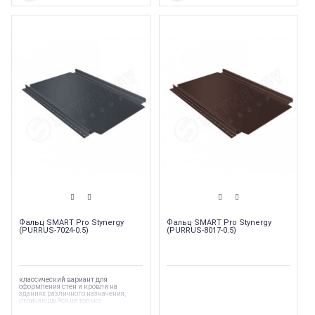
высокому замку (32 мм),Фальцевый
высокому замку (32 мм),Фальцевый
профиль Smart Фальц Pro отличается
профиль Smart Фальц Pro отличается
простотой монтажа как слева
простотой монтажа как слева
направо, так и справа налево
направо, так и справа налево
благодаря исполнению картин с
благодаря исполнению картин с
подготовленной вырубкой под
подготовленной вырубкой под
карнизный загиб сразу с двух
карнизный загиб сразу с двух
сторон,что обеспечивает легкий,
сторон,что обеспечивает легкий,
быстрый и недорогой монтаж на
быстрый и недорогой монтаж на
простых кровлях — не требует
простых кровлях — не требует
специнструмента и особых навыков.
специнструмента и особых навыков.
Фальц SMART Pro Stynergy
Фальц SMART Pro Stynergy
(PURRUS-7024-0.5)
(PURRUS-8017-0.5)
классический вариант для
оформления стен и кровли на
зданиях различного назначения,
отличающийся не только
великолепным внешним видом, но
и устойчивостью к воздействию