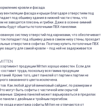
формлению кровли и фасада.
у вентиляции фасада и крыши благодаря отверстиям под
падает под обшивку здания в нижней части стены, что
м не заводятся плесень и грибки. Даже в осенне-зимний
арнизы будут обшиты потолочными ПВХ-панелями.
ованную систему отверстий под карнизами, что обеспечивает
ок попадает под обшивку дома в самом низу стены, проходит
альные отверстия в софитах. Поэтому купить потолочные ПВХ
ую защиту для самой кровли – под ней не задерживается
MITTEN
сортимент продукции Mitten хорошо известен. Если для
 составит труда, поскольку вся гамма продукции
аний. Кроме того, цвет панелей от партии к партии не
дного заказанного цвета исключена.
ов. Как любой другой виниловый сайдинг, по размерам и
Это могут быть софиты с частичной или скрытой
ованные. Ширина панелей может варьироваться в пределах
ые панели с двойным и тройным перегибом.
те ухода и монтажа софиты Mitten не отличаются от