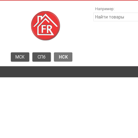
Например:
МСК
СПб
НСК