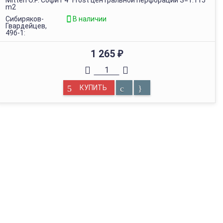
Mitten O.P. Софит 4" Frost центральной перфорации S=1.115
m2
Сибиряков-
В наличии
Гвардейцев,
49б-1:
1 265
₽
КУПИТЬ