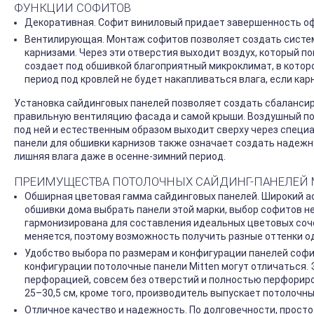
ФУНКЦИИ СОФИТОВ
Декоративная. Софит виниловый придает завершенность о
Вентилирующая. Монтаж софитов позволяет создать систем
карнизами. Через эти отверстия выходит воздух, который по
создает под обшивкой благоприятный микроклимат, в которо
период под кровлей не будет накапливаться влага, если к
Установка сайдинговых панелей позволяет создать сбалансир
правильную вентиляцию фасада и самой крыши. Воздушный пот
под ней и естественным образом выходит сверху через специ
панели для обшивки карнизов также означает создать надежн
лишняя влага даже в осенне-зимний период.
ПРЕИМУЩЕСТВА ПОТОЛОЧНЫХ САЙДИНГ-ПАНЕЛЕЙ 
Обширная цветовая гамма сайдинговых панелей. Широкий ас
обшивки дома выбрать панели этой марки, выбор софитов не
гармонизирована для составления идеальных цветовых сочет
меняется, поэтому возможность получить разные оттенки о
Удобство выбора по размерам и конфигурации панелей софит
конфигурации потолочные панели Mitten могут отличаться. 
перфорацией, совсем без отверстий и полностью перфорир
25–30,5 см, кроме того, производитель выпускает потолочн
Отличное качество и надежность. По долговечности, просто