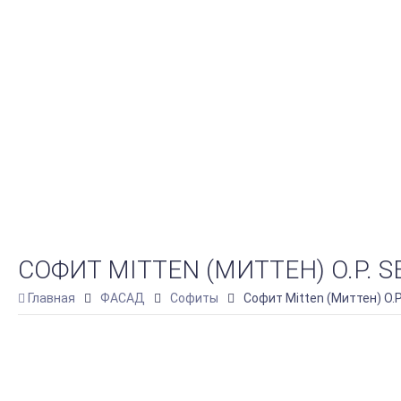
СОФИТ MITTEN (МИТТЕН) O.P. 
Главная
ФАСАД
Софиты
Софит Mitten (Миттен) O.P