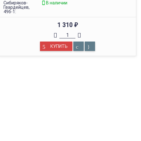
Сибиряков-
В наличии
Гвардейцев,
49б-1:
1 310
₽
КУПИТЬ