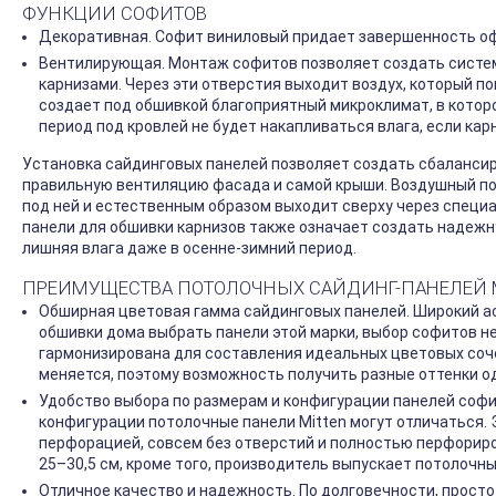
ФУНКЦИИ СОФИТОВ
Декоративная. Софит виниловый придает завершенность о
Вентилирующая. Монтаж софитов позволяет создать систем
карнизами. Через эти отверстия выходит воздух, который по
создает под обшивкой благоприятный микроклимат, в которо
период под кровлей не будет накапливаться влага, если к
Установка сайдинговых панелей позволяет создать сбалансир
правильную вентиляцию фасада и самой крыши. Воздушный пот
под ней и естественным образом выходит сверху через специ
панели для обшивки карнизов также означает создать надежн
лишняя влага даже в осенне-зимний период.
ПРЕИМУЩЕСТВА ПОТОЛОЧНЫХ САЙДИНГ-ПАНЕЛЕЙ 
Обширная цветовая гамма сайдинговых панелей. Широкий ас
обшивки дома выбрать панели этой марки, выбор софитов не
гармонизирована для составления идеальных цветовых сочет
меняется, поэтому возможность получить разные оттенки о
Удобство выбора по размерам и конфигурации панелей софит
конфигурации потолочные панели Mitten могут отличаться. 
перфорацией, совсем без отверстий и полностью перфорир
25–30,5 см, кроме того, производитель выпускает потолочн
Отличное качество и надежность. По долговечности, просто