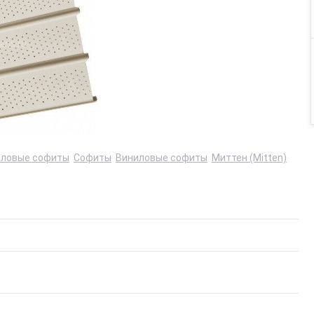
ниловые софиты
Софиты
Виниловые софиты
Миттен (Mitten)