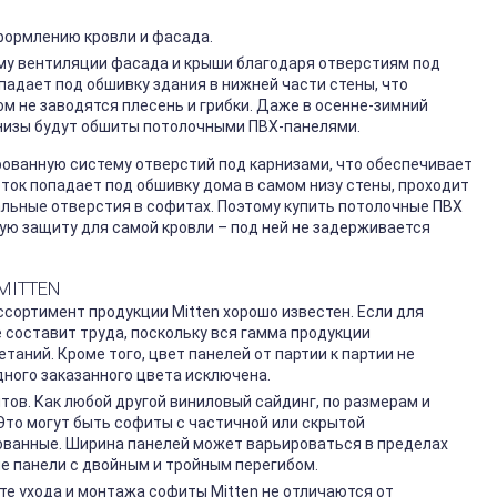
формлению кровли и фасада.
у вентиляции фасада и крыши благодаря отверстиям под
падает под обшивку здания в нижней части стены, что
м не заводятся плесень и грибки. Даже в осенне-зимний
арнизы будут обшиты потолочными ПВХ-панелями.
ованную систему отверстий под карнизами, что обеспечивает
ок попадает под обшивку дома в самом низу стены, проходит
альные отверстия в софитах. Поэтому купить потолочные ПВХ
ую защиту для самой кровли – под ней не задерживается
MITTEN
сортимент продукции Mitten хорошо известен. Если для
 составит труда, поскольку вся гамма продукции
аний. Кроме того, цвет панелей от партии к партии не
дного заказанного цвета исключена.
ов. Как любой другой виниловый сайдинг, по размерам и
Это могут быть софиты с частичной или скрытой
ованные. Ширина панелей может варьироваться в пределах
ые панели с двойным и тройным перегибом.
те ухода и монтажа софиты Mitten не отличаются от