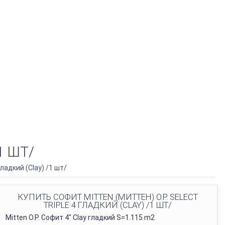
1 ШТ/
гладкий (Clay) /1 шт/
КУПИТЬ СОФИТ MITTEN (МИТТЕН) O.P. SELECT
TRIPLE 4 ГЛАДКИЙ (CLAY) /1 ШТ/
Mitten O.P. Софит 4" Clay гладкий S=1.115 m2