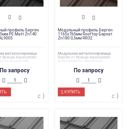
ный профиль Берген
Модульный профиль Берген
5мм PE Matt Zn140
1165х765мм Rooftop Бархат
AL9005
Zn180 0,5мм RR32
ая металлочерепица
Модульная металлочерепица
т бренда Aquasystem
Берген от бренда Aquasystem
на по шведским
выполнена по шведским
там качества
стандартам качества
По запросу
По запросу
ИТЬ
КУПИТЬ