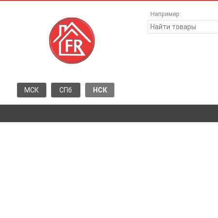
Например:
МСК
СПб
НСК