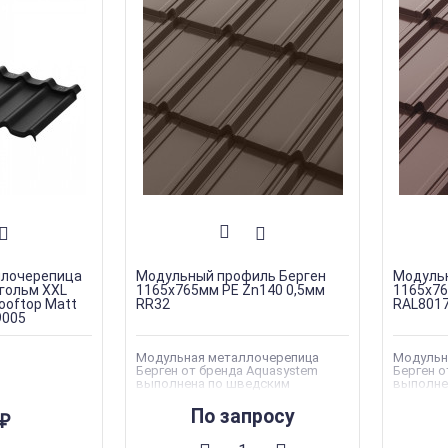
ллочерепица
Модульный профиль Берген
Модуль
гольм XXL
1165х765мм PE Zn140 0,5мм
1165х76
ooftop Matt
RR32
RAL801
9005
Модульная металлочерепица
Модульн
Берген от бренда Aquasystem
Берген о
выполнена по шведским
выполне
стандартам качества
стандар
По запросу
₽