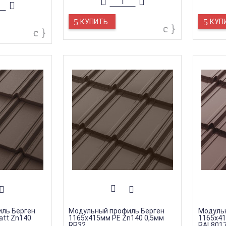
КУПИТЬ
КУП
ль Берген
Модульный профиль Берген
Модуль
att Zn140
1165х415мм PE Zn140 0,5мм
1165х41
RR32
RAL801