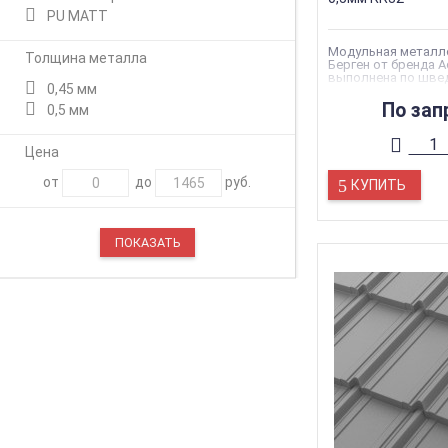
PU MATT
Модульная металл
Толщина металла
Берген от бренда 
выполнена по шве
0,45 мм
стандартам качест
По зап
0,5 мм
Цена
от
до
руб.
КУПИТЬ