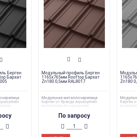
ль Берген
Модульный профиль Берген
Модуль
top Бархат
1165х765мм Rooftop Бархат
1165х76
9005
Zn180 0,5мм RAL8017
Zn180 0
очерепица
Модульная металлочерепица
Модульн
Aquasystem
Берген от бренда Aquasystem
Берген о
дским
выполнена по шведским
выполне
ва
стандартам качества
стандар
росу
По запросу