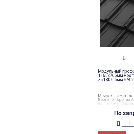
Модульный профи
1165х765мм Roof
Zn180 0,5мм RAL
Модульная металл
Берген от бренда 
выполнена по шве
стандартам качест
По зап