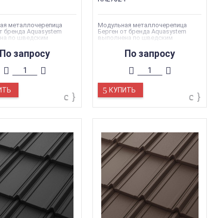
ая металлочерепица
Модульная металлочерепица
т бренда Aquasystem
Берген от бренда Aquasystem
на по шведским
выполнена по шведским
там качества
стандартам качества
По запросу
По запросу
ИТЬ
КУПИТЬ