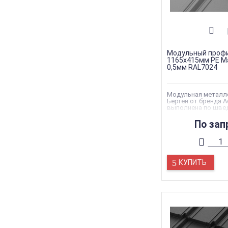
Модульный профи
1165х415мм PE M
0,5мм RAL7024
Модульная металл
Берген от бренда 
выполнена по шве
стандартам качест
По зап
КУПИТЬ