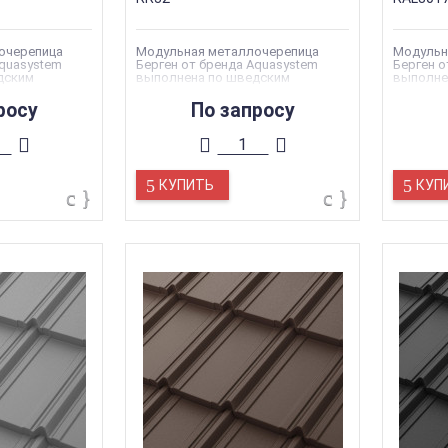
очерепица
Модульная металлочерепица
Модульн
Aquasystem
Берген от бренда Aquasystem
Берген о
дским
выполнена по шведским
выполне
ва
стандартам качества
стандар
росу
По запросу
КУПИТЬ
КУП