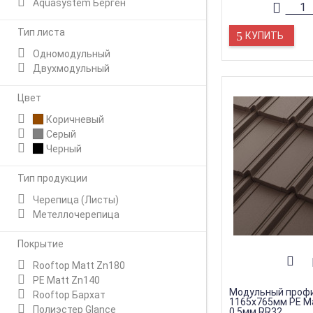
Aquasystem Берген
Тип листа
КУПИТЬ
Одномодульный
Двухмодульный
Цвет
Коричневый
Серый
Черный
Тип продукции
Черепица (Листы)
Метеллочерепица
Покрытие
Rooftop Matt Zn180
PE Matt Zn140
Модульный профи
Rooftop Бархат
1165х765мм PE M
Полиэстер Glance
0,5мм RR32