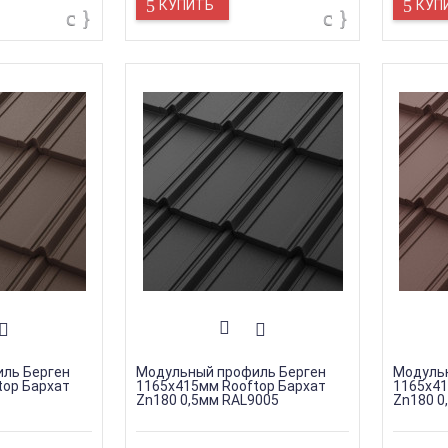
КУПИТЬ
КУП
ль Берген
Модульный профиль Берген
Модуль
top Бархат
1165х415мм Rooftop Бархат
1165х41
Zn180 0,5мм RAL9005
Zn180 0