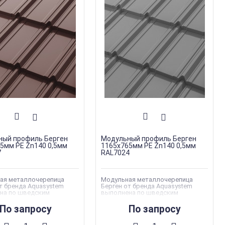
ный профиль Берген
Модульный профиль Берген
5мм PE Zn140 0,5мм
1165х765мм PE Zn140 0,5мм
7
RAL7024
ая металлочерепица
Модульная металлочерепица
т бренда Aquasystem
Берген от бренда Aquasystem
на по шведским
выполнена по шведским
там качества
стандартам качества
По запросу
По запросу