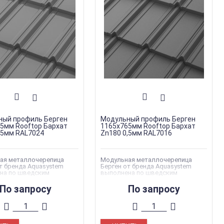
ный профиль Берген
Модульный профиль Берген
5мм Rooftop Бархат
1165х765мм Rooftop Бархат
,5мм RAL7024
Zn180 0,5мм RAL7016
ая металлочерепица
Модульная металлочерепица
т бренда Aquasystem
Берген от бренда Aquasystem
на по шведским
выполнена по шведским
там качества
стандартам качества
По запросу
По запросу