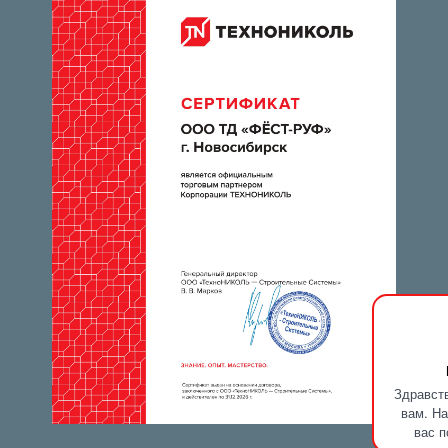
Здравств
вам. На
вас п