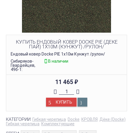
КУПИТЬ ЕНДОВЫЙ КОВЕР DOCKE PIE (ДЕКЕ
ПАЙ) 1Х10М (КУНЖУТ) /РУЛОН/
Ендовый ковер Docke PIE 1х10м Кунжут /рулон/
Сибиряков-
В наличии
Гвардейцев,
49б-1:
11 465
₽
КУПИТЬ
КАТЕГОРИИ:
Гибкая черепица
Docke
КРОВЛЯ
Дёке (Docke)
Гибкая черепица
Комплектующие