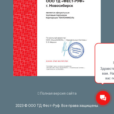
Здравств
вам. На
вас п
Полная версия сайта
2023 © ООО ТД Фёст-Руф. Все права защищены.