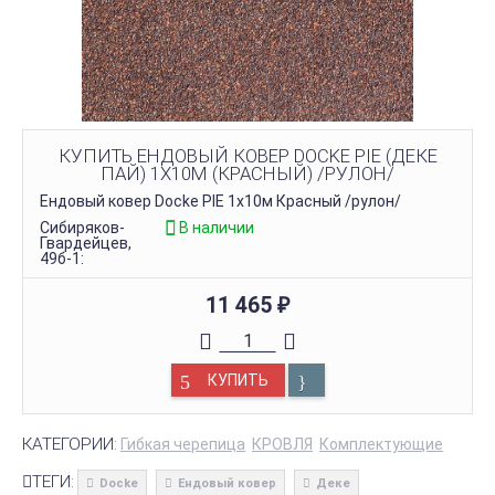
КУПИТЬ ЕНДОВЫЙ КОВЕР DOCKE PIE (ДЕКЕ
ПАЙ) 1Х10М (КРАСНЫЙ) /РУЛОН/
Ендовый ковер Docke PIE 1х10м Красный /рулон/
Сибиряков-
В наличии
Гвардейцев,
49б-1:
11 465
₽
КУПИТЬ
КАТЕГОРИИ:
Гибкая черепица
КРОВЛЯ
Комплектующие
ТЕГИ:
Docke
Ендовый ковер
Деке