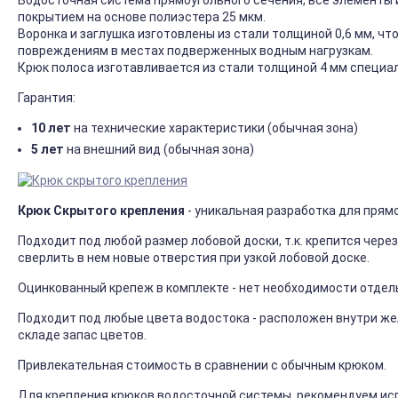
Водосточная система прямоугольного сечения, все элементы 
покрытием на основе полиэстера 25 мкм.
Воронка и заглушка изготовлены из стали толщиной 0,6 мм, ч
повреждениям в местах подверженных водным нагрузкам.
Крюк полоса изготавливается из стали толщиной 4 мм специал
Гарантия:
10 лет
на технические характеристики (обычная зона)
5 лет
на внешний вид (обычная зона)
Крюк Скрытого крепления
- уникальная разработка для прям
Подходит под любой размер лобовой доски, т.к. крепится чере
сверлить в нем новые отверстия при узкой лобовой доске.
Оцинкованный крепеж в комплекте - нет необходимости отдел
Подходит под любые цвета водостока - расположен внутри же
складе запас цветов.
Привлекательная стоимость в сравнении с обычным крюком.
Для крепления крюков водосточной системы, рекомендуем исп