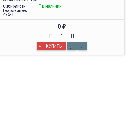
Сибиряков-
В наличии
Гвардейцев,
49б-1:
0
₽
КУПИТЬ