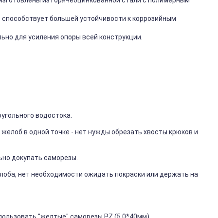
изготовлены из горячеоцинкованной стали с полимерным
то способствует большей устойчивости к коррозийным
ьно для усиления опоры всей конструкции.
оугольного водостока.
з желоб в одной точке - нет нужды обрезать хвосты крюков и
ьно докупать саморезы.
лоба, нет необходимости ожидать покраски или держать на
ользовать "желтые" саморезы PZ (5.0*40мм).