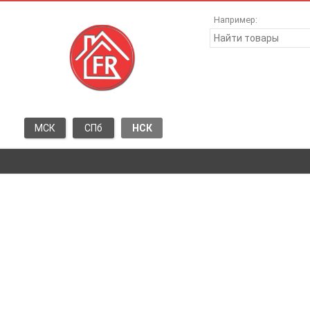
Например:
МСК
СПб
НСК