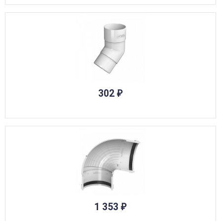
302
₽
1 353
₽