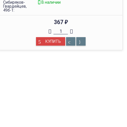
Сибиряков-
В наличии
Гвардейцев,
49б-1:
367
₽
КУПИТЬ