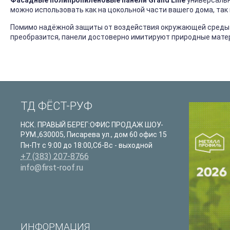
Фасадные полипропиленовые панели Grand Line
универсальн
можно использовать как на цокольной части вашего дома, так
Помимо надёжной защиты от воздействия окружающей среды (
преобразится, панели достоверно имитируют природные мате
ТД ФЁСТ-РУФ
НСК. ПРАВЫЙ БЕРЕГ:ОФИС ПРОДАЖ ШОУ-
РУМ.
,
630005
,
Писарева ул., дом 60 офис 15
Пн-Пт с 9:00 до 18:00,Сб-Вс - выходной
+7 (383) 207-8766
info@first-roof.ru
ИНФОРМАЦИЯ