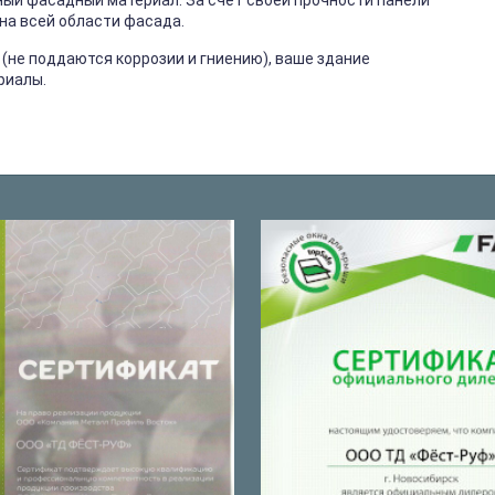
ый фасадный материал. За счёт своей прочности панели
 на всей области фасада.
не поддаются коррозии и гниению), ваше здание
риалы.