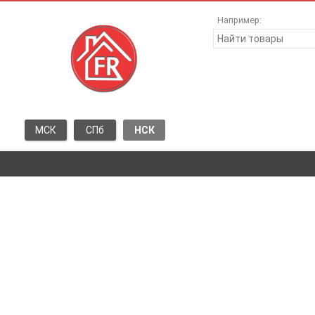
Например:
МСК
СПб
НСК