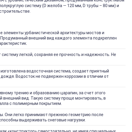
А с урбанистическим дизайном, продуманным конструктивом
лукруглую систему (D желоба — 120 мм, D трубы – 80 мм) и
строительстве.
е элементы урбанистической архитектуры мостов и
 Продуманный внешний вид каждого элемента подкреплен
арактеристик.
систему легкой, сохраняя ее прочность и надежность. Не
о изготовлена водосточная система, создает приятный
 дождя. Водосток не подвержен коррозии в отличии от
вному трению и образованию царапин, за счет этого
й внешний вид. Такую систему проще монтировать, в
талла с полимерным покрытием.
ы. Они легко принимают прежнюю геометрию после
способны выдерживать снеговые нагрузки.
 как «конструктор» самостоятельно, не имея специальных