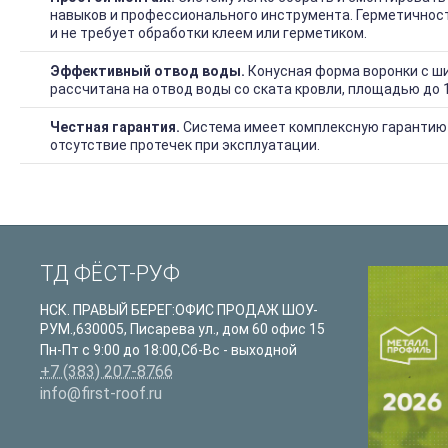
навыков и профессионального инструмента. Герметичнос
и не требует обработки клеем или герметиком.
Эффективный отвод воды.
Конусная форма воронки с ши
рассчитана на отвод воды со ската кровли, площадью до 1
Честная гарантия.
Система имеет комплексную гарантию 
отсутствие протечек при эксплуатации.
ТД ФЁСТ-РУФ
НСК. ПРАВЫЙ БЕРЕГ:ОФИС ПРОДАЖ ШОУ-
РУМ.
,
630005
,
Писарева ул., дом 60 офис 15
Пн-Пт с 9:00 до 18:00,Сб-Вс - выходной
+7 (383) 207-8766
info@first-roof.ru