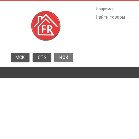
Например:
МСК
СПб
НСК