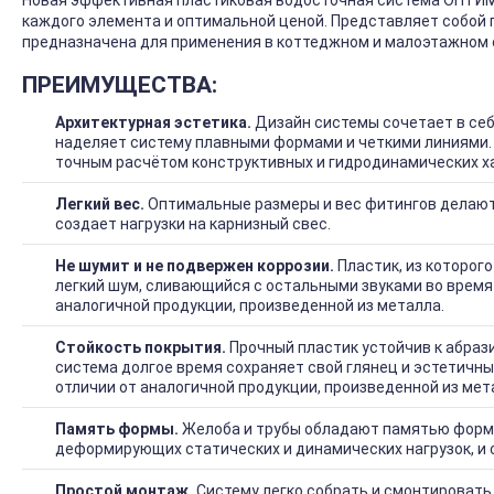
Новая эффективная пластиковая водосточная система ОПТИМ
каждого элемента и оптимальной ценой. Представляет собой по
предназначена для применения в коттеджном и малоэтажном 
ПРЕИМУЩЕСТВА:
Архитектурная эстетика.
Дизайн системы сочетает в себ
наделяет систему плавными формами и четкими линиями.
точным расчётом конструктивных и гидродинамических х
Легкий вес.
Оптимальные размеры и вес фитингов делают 
создает нагрузки на карнизный свес.
Не шумит и не подвержен коррозии.
Пластик, из которог
легкий шум, сливающийся с остальными звуками во время
аналогичной продукции, произведенной из металла.
Стойкость покрытия.
Прочный пластик устойчив к абрази
система долгое время сохраняет свой глянец и эстетичны
отличии от аналогичной продукции, произведенной из ме
Память формы.
Желоба и трубы обладают памятью форм
деформирующих статических и динамических нагрузок, и 
Простой монтаж.
Систему легко собрать и смонтировать