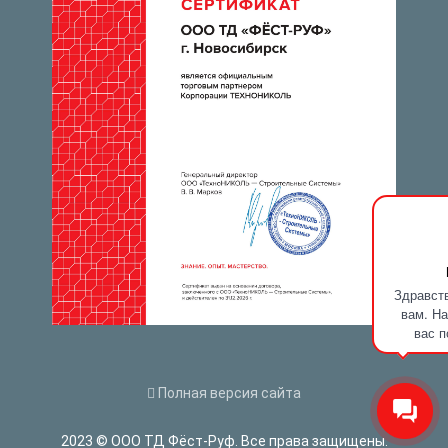
Здравств
вам. На
вас п
Полная версия сайта
2023 © ООО ТД Фёст-Руф. Все права защищены.