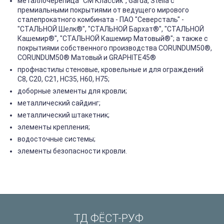
металлочерепица "СМ Классик", Garda, Stella с
премиальными покрытиями от ведущего мирового
сталепрокатного комбината - ПАО "Северсталь" -
"СТАЛЬНОЙ Шелк®", "СТАЛЬНОЙ Бархат®", "СТАЛЬНОЙ
Кашемир®", "СТАЛЬНОЙ Кашемир Матовый®"; а также с
покрытиями собственного производства CORUNDUM50®,
CORUNDUM50® Матовый и GRAPHITE45®
профнастилы стеновые, кровельные и для ограждений
С8, С20, С21, НС35, Н60, Н75;
доборные элементы для кровли;
металлический сайдинг;
металлический штакетник;
элементы крепления;
водосточные системы;
элементы безопасности кровли.
ТД ФЁСТ-РУФ