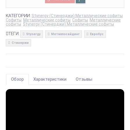
КАТЕГОРИИ:
Stynergy (Стинерджи) Металлические софиты
Софиты
Металлические софиты
Софиты
Металлические
софиты
Stynergy (Стинерджи) Металлические софиты
ТЕГИ:
Stynergy
Металлосайдинг
Евробус
Стинержи
Обзор
Характеристики
Отзывы