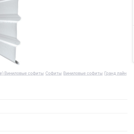
ine) Виниловые софиты
Софиты
Виниловые софиты
Гранд лайн