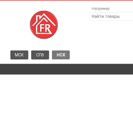
Например:
МСК
СПб
НСК