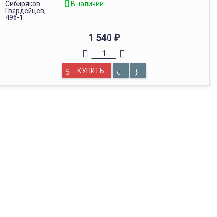
Сибиряков-
В наличии
Гвардейцев,
49б-1:
1 540
₽
КУПИТЬ