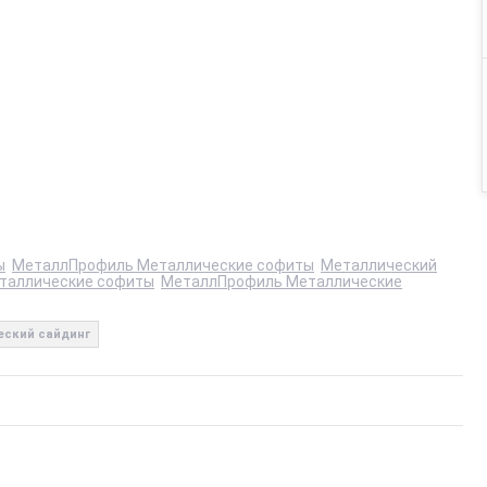
ы
МеталлПрофиль Металлические софиты
Металлический
таллические софиты
МеталлПрофиль Металлические
еский сайдинг