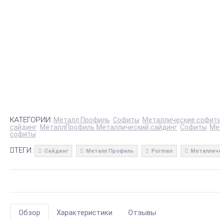
КАТЕГОРИИ:
Металл Профиль
Софиты
Металлические софит
сайдинг
МеталлПрофиль Металлический сайдинг
Софиты
Ме
софиты
ТЕГИ:
Сайдинг
Металл Профиль
Purman
Металлич
Обзор
Характеристики
Отзывы