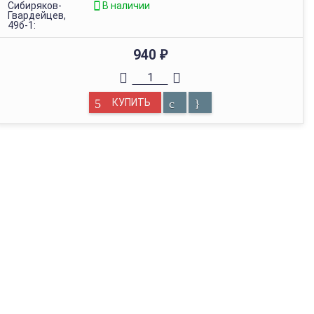
Сибиряков-
В наличии
Гвардейцев,
49б-1:
940
₽
КУПИТЬ