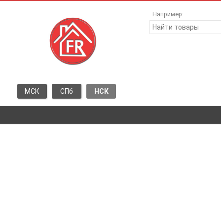
Например:
МСК
СПб
НСК