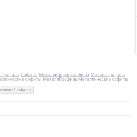
 Профиль
Софиты
Металлические софиты
МеталлПрофиль
аллические софиты
МеталлПрофиль Металлические софиты
ический сайдинг