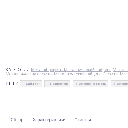
КАТЕГОРИИ:
МеталлПрофиль Металлический сайдинг
Металл
Металлические софиты
Металлический сайдинг
Софиты
Мет
ТЕГИ:
Сайдинг
Полиэстер
Металл Профиль
Металл
Обзор
Характеристики
Отзывы