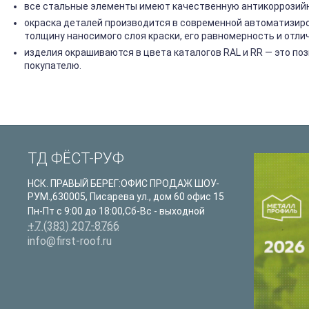
все стальные элементы имеют качественную антикоррозийну
окраска деталей производится в современной автоматизир
толщину наносимого слоя краски, его равномерность и отли
изделия окрашиваются в цвета каталогов RAL и RR — это п
покупателю.
ТД ФЁСТ-РУФ
НСК. ПРАВЫЙ БЕРЕГ:ОФИС ПРОДАЖ ШОУ-
РУМ.
,
630005
,
Писарева ул., дом 60 офис 15
Пн-Пт с 9:00 до 18:00,Сб-Вс - выходной
+7 (383) 207-8766
info@first-roof.ru