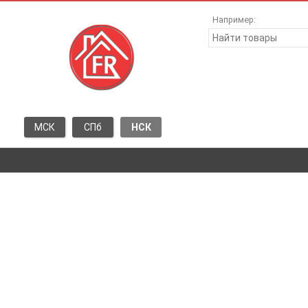
Например:
МСК
СПб
НСК