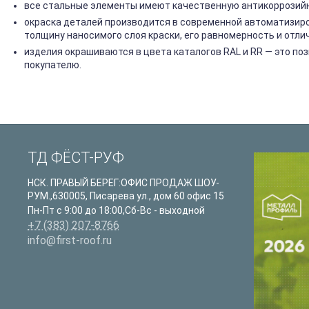
все стальные элементы имеют качественную антикоррозийну
окраска деталей производится в современной автоматизир
толщину наносимого слоя краски, его равномерность и отли
изделия окрашиваются в цвета каталогов RAL и RR — это п
покупателю.
ТД ФЁСТ-РУФ
НСК. ПРАВЫЙ БЕРЕГ:ОФИС ПРОДАЖ ШОУ-
РУМ.
,
630005
,
Писарева ул., дом 60 офис 15
Пн-Пт с 9:00 до 18:00,Сб-Вс - выходной
+7 (383) 207-8766
info@first-roof.ru