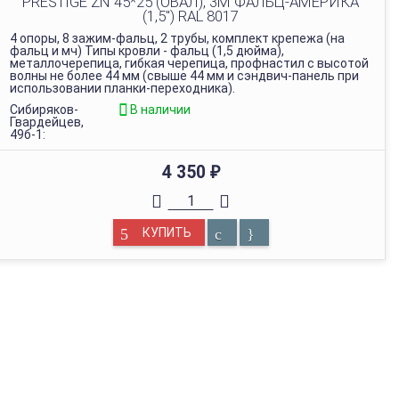
PRESTIGE ZN 45*25 (ОВАЛ), 3М ФАЛЬЦ-АМЕРИКА
(1,5") RAL 8017
4 опоры, 8 зажим-фальц, 2 трубы, комплект крепежа (на
фальц и мч) Типы кровли - фальц (1,5 дюйма),
металлочерепица, гибкая черепица, профнастил с высотой
волны не более 44 мм (свыше 44 мм и сэндвич-панель при
использовании планки-переходника).
Сибиряков-
В наличии
Гвардейцев,
49б-1:
4 350
₽
КУПИТЬ