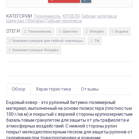
КАТЕГОРИИ:
Технониколь
КРОВЛЯ
Гибкая черепица
Шинглас (Shinglas) Гибкая черепица
ТЕГИ:
Технониколь
Шинглас
Shinglas
Ендова
Комплектующие для гибкой черепицы
TN
Комплектующие Shinglas
Обзор
Характеристики
Отзывы
Ендовый ковер - это рулонный битумно-полимерный
материал, выполненный на основе полиэстера (плотностью
100 г/кв.м) и покрытый с верхней стороны крупнозернистым
базальтовым гранулятом для защиты от ультрафиолета и
атмосферных воздействий. С нижней стороны рулон
покрыт мелкодиспенсерным песком для защиты рулонов от
склеивания при транспортировке и хранении.