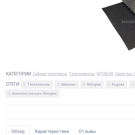
КАТЕГОРИИ:
Гибкая черепица
Технониколь
КРОВЛЯ
Шинглас (
ТЕГИ:
Технониколь
Шинглас
Shinglas
Ендова
Комплектующие Shinglas
Обзор
Характеристики
Отзывы