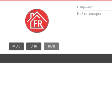
Например:
МСК
СПб
НСК