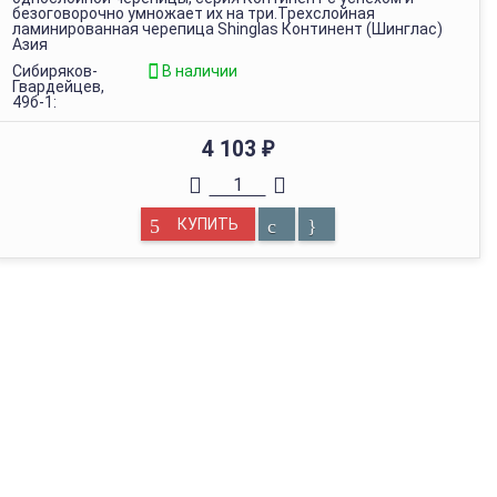
безоговорочно умножает их на три.Трехслойная
ламинированная черепица Shinglas Континент (Шинглас)
Азия
Сибиряков-
В наличии
Гвардейцев,
49б-1:
4 103
₽
КУПИТЬ