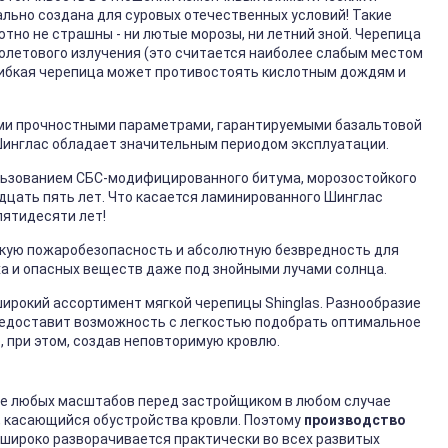
льно создана для суровых отечественных условий! Такие
тно не страшны - ни лютые морозы, ни летний зной. Черепица
олетового излучения (это считается наиболее слабым местом
Гибкая черепица может противостоять кислотным дождям и
ми прочностными параметрами, гарантируемыми базальтовой
 Шинглас обладает значительным периодом эксплуатации.
ользованием СБС-модифицированного битума, морозостойкого
дцать пять лет. Что касается ламинированного Шинглас
пятидесяти лет!
окую пожаробезопасность и абсолютную безвредность для
ха и опасных веществ даже под знойными лучами солнца.
ирокий ассортимент мягкой черепицы Shinglas. Разнообразие
предоставит возможность с легкостью подобрать оптимальное
 при этом, создав неповторимую кровлю.
е любых масштабов перед застройщиком в любом случае
, касающийся обустройства кровли. Поэтому
производство
широко разворачивается практически во всех развитых