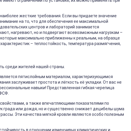
е имеют ограничений по установке, их можно применять при
наиболее жесткие требования. Если вы придаете значение
внимание на то, что для обеспечения ее максимальной
едовательских центров и лабораторий занимается
чают, нагревают, но и подвергают всевозможным нагрузкам –
х, которые максимально приближенны к реальным, на образце
характеристик – теплостойкость, температура размягчения,
сть среди жителей нашей страны.
с является пятислойным материалом, характеризующимся
ния заслуживает простота и лёгкость её укладки. От вас не
офессиональные навыки! Представленная гибкая черепица
ФСФ.
свойствами, а также впечатляющими показателями по
ук града или дождя, но и существенно снижает децибелы шума
рассы. Эти качества мягкой кровли являются особо полезным
стойчивость в отношении изменчивых климатических и