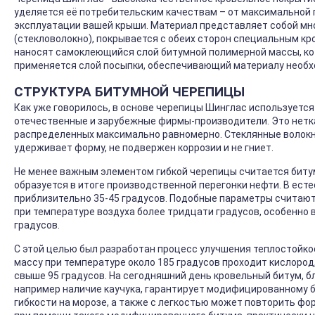
уделяется её потребительским качествам – от максимальной
эксплуатации вашей крыши. Материал представляет собой мно
(стекловолокно), покрывается с обеих сторон специальным к
наносят самоклеющийся слой битумной полимерной массы, ко
применяется слой посыпки, обеспечивающий материалу необх
СТРУКТУРА БИТУМНОЙ ЧЕРЕПИЦЫ
Как уже говорилось, в основе черепицы Шинглас используется
отечественные и зарубежные фирмы-производители. Это нетка
распределенных максимально равномерно. Стеклянные волокн
удерживает форму, не подвержен коррозии и не гниет.
Не менее важным элементом гибкой черепицы считается биту
образуется в итоге производственной перегонки нефти. В ест
приблизительно 35-45 градусов. Подобные параметры считают
при температуре воздуха более тридцати градусов, особенно 
градусов.
С этой целью был разработан процесс улучшения теплостойкос
массу при температуре около 185 градусов проходит кислород
свыше 95 градусов. На сегодняшний день кровельный битум, 
например наличие каучука, гарантирует модифицированному б
гибкости на морозе, а также с легкостью может повторить фо