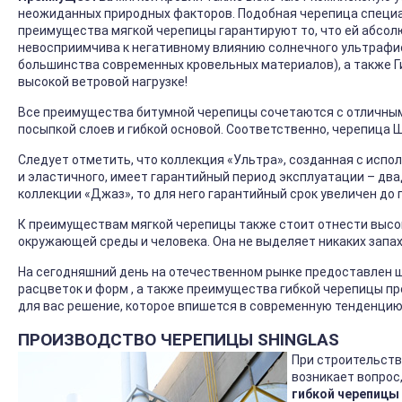
неожиданных природных факторов. Подобная черепица специа
преимущества мягкой черепицы гарантируют то, что ей абсолю
невосприимчива к негативному влиянию солнечного ультрафи
большинства современных кровельных материалов), а также 
высокой ветровой нагрузке!
Все преимущества битумной черепицы сочетаются с отличны
посыпкой слоев и гибкой основой. Соответственно, черепица
Следует отметить, что коллекция «Ультра», созданная с исп
и эластичного, имеет гарантийный период эксплуатации – два
коллекции «Джаз», то для него гарантийный срок увеличен до 
К преимуществам мягкой черепицы также стоит отнести выс
окружающей среды и человека. Она не выделяет никаких запа
На сегодняшний день на отечественном рынке предоставлен ш
расцветок и форм , а также преимущества гибкой черепицы 
для вас решение, которое впишется в современную тенденцию,
ПРОИЗВОДСТВО ЧЕРЕПИЦЫ SHINGLAS
При строительств
возникает вопрос
гибкой черепицы