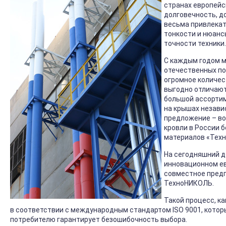
странах европейс
долговечность, д
весьма привлекат
тонкости и нюанс
точности техники.
С каждым годом м
отечественных по
огромное количес
выгодно отличают
большой ассортим
на крышах незави
предложение – во
кровли в России 
материалов «Тех
На сегодняшний д
инновационном ев
совместное предп
ТехноНИКОЛЬ.
Такой процесс, к
в соответствии с международным стандартом ISO 9001, которы
потребителю гарантирует безошибочность выбора.