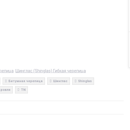
ерепица
Шинглас (Shinglas) Гибкая черепица
Битумная черепица
Шинглас
Shinglas
кровля
TN