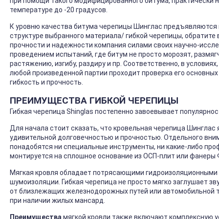
при помощи такого модифицированного битума, практически н
температуре до -20 градусов.
К уровню качества битума черепицы Шинглас предъявляются 
структуре выбранного материала/ гибкой черепицы, обратите 
прочности и надежности компания силами своих научно-иссл
проведением испытаний, где битум не просто морозят, размяг
растяжению, изгибу, раздиру и пр. Соответственно, в условия
любой произведенной партии проходит проверка его основных 
гибкость и прочность.
ПРЕИМУЩЕСТВА ГИБКОЙ ЧЕРЕПИЦЫ
Гибкая черепица Shinglas постепенно завоевывает популярно
Для начала стоит сказать, что кровельная черепица Шингла
удивительной долговечностью и прочностью. Отдельного внима
понадобятся ни специальные инструменты, ни какие-либо пр
монтируется на сплошное основание из ОСП-плит или фанеры 
Мягкая кровля обладает потрясающими гидроизоляционными 
шумоизоляции. Гибкая черепица не просто мягко заглушает зв
от близлежащих железнодорожных путей или автомобильной т
при наличии жилых мансард.
Преимущества
мягкой кровли также включают комплексную у