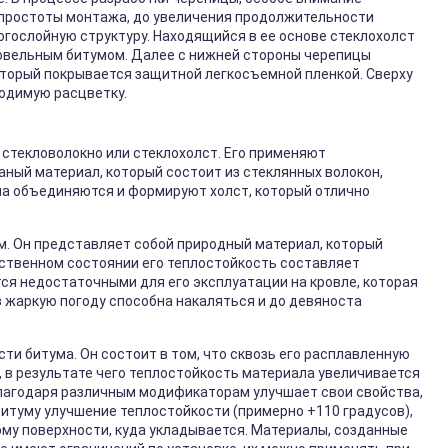
 простоты монтажа, до увеличения продолжительности
гослойную структуру. Находящийся в ее основе стеклохолст
ровельным битумом. Далее с нижней стороны черепицы
торый покрывается защитной легкосъемной пленкой. Сверху
одимую расцветку.
 стекловолокно или стеклохолст. Его применяют
ный материал, который состоит из стеклянных волокон,
а объединяются и формируют холст, который отлично
м. Он представляет собой природный материал, который
ественном состоянии его теплостойкость составляет
ся недостаточными для его эксплуатации на кровле, которая
в жаркую погоду способна накаляться и до девяноста
ти битума. Он состоит в том, что сквозь его расплавленную
, в результате чего теплостойкость материала увеличивается
благодаря различным модификаторам улучшает свои свойства,
итуму улучшение теплостойкости (примерно +110 градусов),
рму поверхности, куда укладывается. Материалы, созданные