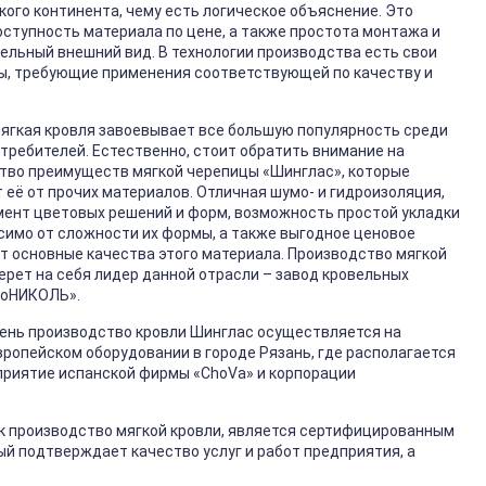
кого континента, чему есть логическое объяснение. Это
оступность материала по цене, а также простота монтажа и
ельный внешний вид. В технологии производства есть свои
ы, требующие применения соответствующей по качеству и
ягкая кровля завоевывает все большую популярность среди
требителей. Естественно, стоит обратить внимание на
тво преимуществ мягкой черепицы «Шинглас», которые
 её от прочих материалов. Отличная шумо- и гидроизоляция,
ент цветовых решений и форм, возможность простой укладки
симо от сложности их формы, а также выгодное ценовое
т основные качества этого материала. Производство мягкой
берет на себя лидер данной отрасли – завод кровельных
ноНИКОЛЬ».
ень производство кровли Шинглас осуществляется на
ропейском оборудовании в городе Рязань, где располагается
риятие испанской фирмы «ChoVa» и корпорации
ак производство мягкой кровли, является сертифицированным
й подтверждает качество услуг и работ предприятия, а