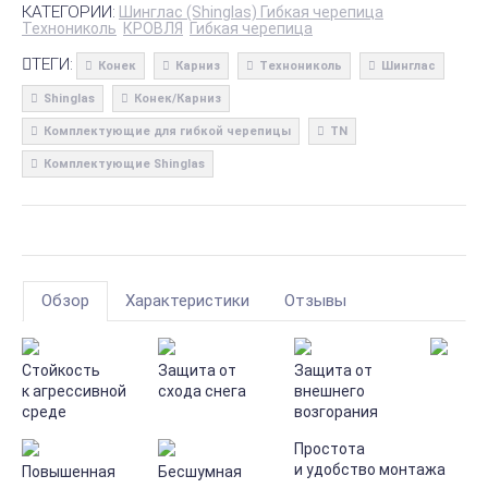
КАТЕГОРИИ:
Шинглас (Shinglas) Гибкая черепица
Технониколь
КРОВЛЯ
Гибкая черепица
ТЕГИ:
Конек
Карниз
Технониколь
Шинглас
Shinglas
Конек/Карниз
Комплектующие для гибкой черепицы
TN
Комплектующие Shinglas
Обзор
Характеристики
Отзывы
Стойкость
Защита от
Защита от
к агрессивной
схода снега
внешнего
среде
возгорания
Простота
и удобство монтажа
Повышенная
Бесшумная