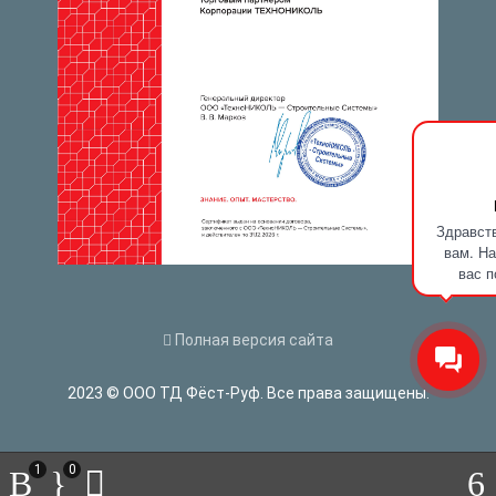
Здравств
вам. На
вас п
Полная версия сайта
2023 © ООО ТД Фёст-Руф. Все права защищены.
1
0