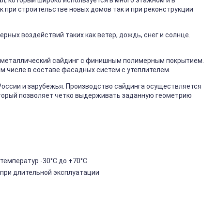
, который широко используется в много этажном и в
к при строительстве новых домов так и при реконструкции
ных воздействий таких как ветер, дождь, снег и солнце.
металлический сайдинг с финишным полимерным покрытием.
ом числе в составе фасадных систем с утеплителем.
России и зарубежья. Производство сайдинга осуществляется
торый позволяет четко выдерживать заданную геометрию
температур -30°C до +70°C
 при длительной эксплуатации