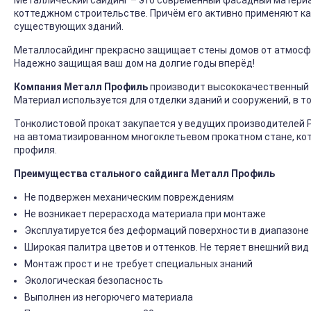
Металлический сайдинг – это современный фасадный материал
коттеджном строительстве. Причём его активно применяют ка
существующих зданий.
Металлосайдинг прекрасно защищает стены домов от атмосфер
Надежно защищая ваш дом на долгие годы вперёд!
Компания Металл Профиль
производит высококачественный 
Материал используется для отделки зданий и сооружений, в т
Тонколистовой прокат закупается у ведущих производителей 
на автоматизированном многоклетьевом прокатном стане, ко
профиля.
Преимущества стального сайдинга Металл Профиль
Не подвержен механическим повреждениям
Не возникает перерасхода материала при монтаже
Эксплуатируется без деформаций поверхности в диапазоне 
Широкая палитра цветов и оттенков. Не теряет внешний вид
Монтаж прост и не требует специальных знаний
Экологическая безопасность
Выполнен из негорючего материала