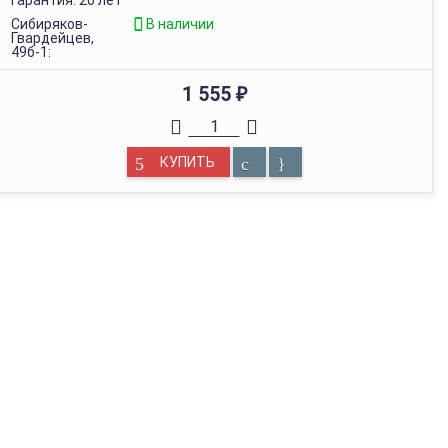
Гарантия: 20 лет
Сибиряков-
В наличии
Гвардейцев,
49б-1:
1 555
₽
КУПИТЬ