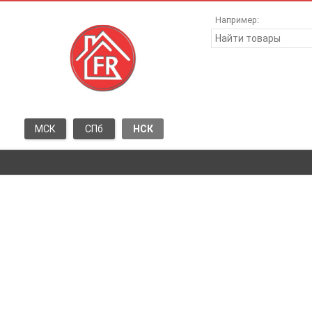
Например:
МСК
СПб
НСК