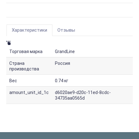
Характеристики
Отзывы
Торговая марка
GrandLine
Страна
Россия
производства
Вес
0.74 кг
amount_unit_id_1c
d6020ae9-d20c-11ed-8cdc-
34735aa0565d