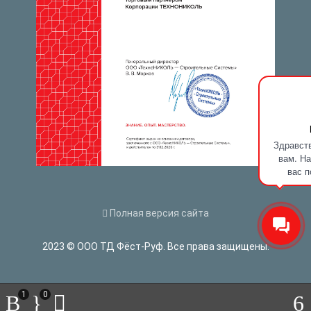
Здравств
вам. На
вас п
Полная версия сайта
2023 © ООО ТД Фёст-Руф. Все права защищены.
1
0