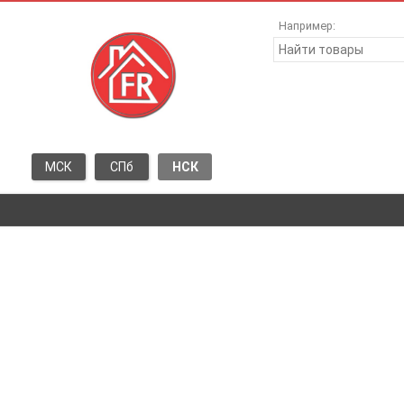
Например:
МСК
СПб
НСК