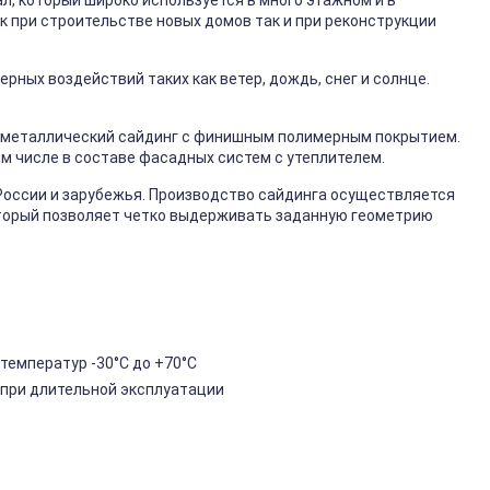
, который широко используется в много этажном и в
к при строительстве новых домов так и при реконструкции
ных воздействий таких как ветер, дождь, снег и солнце.
металлический сайдинг с финишным полимерным покрытием.
ом числе в составе фасадных систем с утеплителем.
России и зарубежья. Производство сайдинга осуществляется
торый позволяет четко выдерживать заданную геометрию
температур -30°C до +70°C
 при длительной эксплуатации