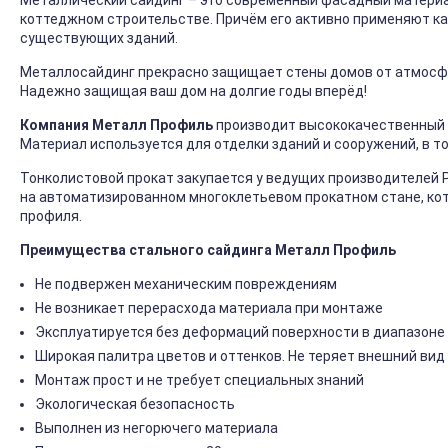
Металлический сайдинг – это современный фасадный материал
коттеджном строительстве. Причём его активно применяют ка
существующих зданий.
Металлосайдинг прекрасно защищает стены домов от атмосфер
Надежно защищая ваш дом на долгие годы вперёд!
Компания Металл Профиль
производит высококачественный 
Материал используется для отделки зданий и сооружений, в т
Тонколистовой прокат закупается у ведущих производителей 
на автоматизированном многоклетьевом прокатном стане, ко
профиля.
Преимущества стального сайдинга Металл Профиль
Не подвержен механическим повреждениям
Не возникает перерасхода материала при монтаже
Эксплуатируется без деформаций поверхности в диапазоне 
Широкая палитра цветов и оттенков. Не теряет внешний вид
Монтаж прост и не требует специальных знаний
Экологическая безопасность
Выполнен из негорючего материала