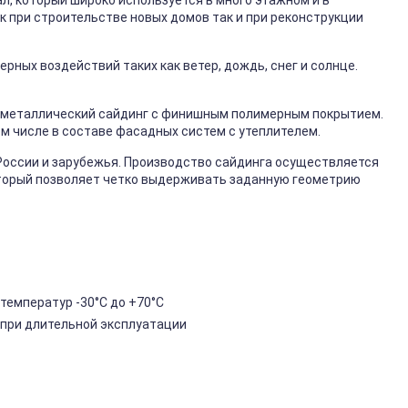
, который широко используется в много этажном и в
к при строительстве новых домов так и при реконструкции
ных воздействий таких как ветер, дождь, снег и солнце.
металлический сайдинг с финишным полимерным покрытием.
ом числе в составе фасадных систем с утеплителем.
России и зарубежья. Производство сайдинга осуществляется
торый позволяет четко выдерживать заданную геометрию
температур -30°C до +70°C
 при длительной эксплуатации