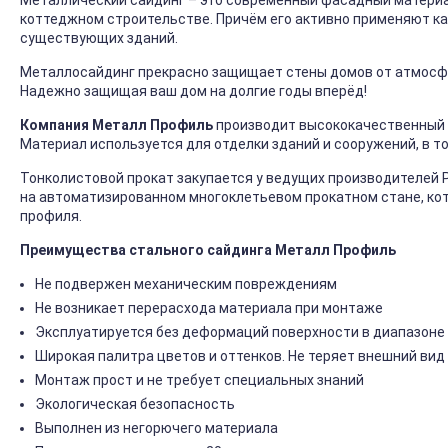
Металлический сайдинг – это современный фасадный материал
коттеджном строительстве. Причём его активно применяют ка
существующих зданий.
Металлосайдинг прекрасно защищает стены домов от атмосфер
Надежно защищая ваш дом на долгие годы вперёд!
Компания Металл Профиль
производит высококачественный 
Материал используется для отделки зданий и сооружений, в т
Тонколистовой прокат закупается у ведущих производителей 
на автоматизированном многоклетьевом прокатном стане, ко
профиля.
Преимущества стального сайдинга Металл Профиль
Не подвержен механическим повреждениям
Не возникает перерасхода материала при монтаже
Эксплуатируется без деформаций поверхности в диапазоне 
Широкая палитра цветов и оттенков. Не теряет внешний вид
Монтаж прост и не требует специальных знаний
Экологическая безопасность
Выполнен из негорючего материала