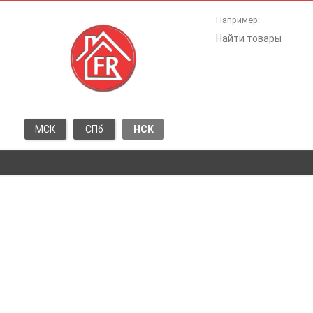
Например:
МСК
СПб
НСК