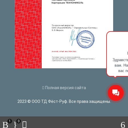
Здравств
вам. На
вас п
Полная версия сайта
2023 © ООО ТД Фёст-Руф. Все права защищены.
1
0