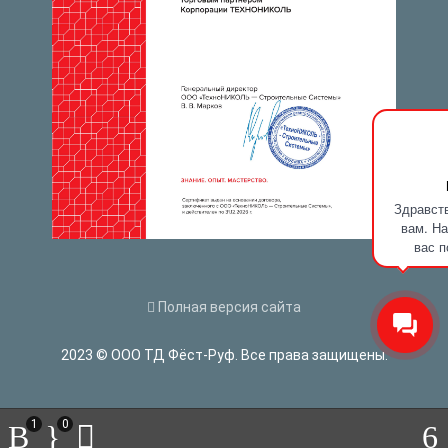
Здравств
вам. На
вас п
Полная версия сайта
2023 © ООО ТД Фёст-Руф. Все права защищены.
1
0