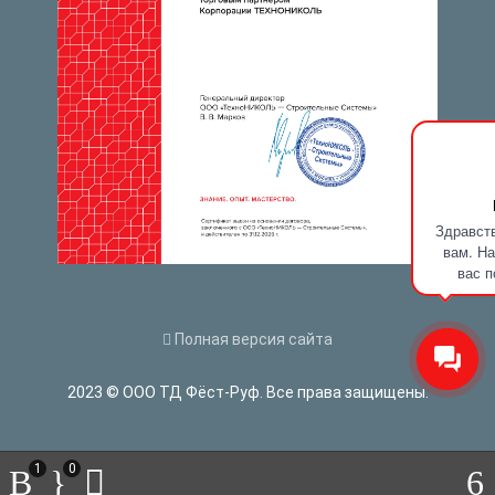
Здравств
вам. На
вас п
Полная версия сайта
2023 © ООО ТД Фёст-Руф. Все права защищены.
1
0