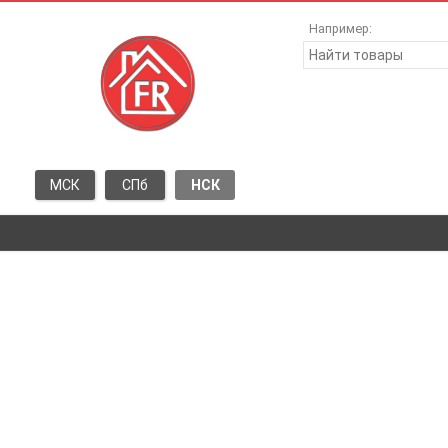
Например:
МСК
СПб
НСК