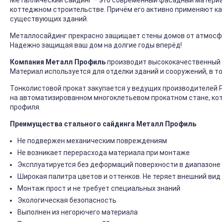
Металлический сайдинг – это современный фасадный материал
коттеджном строительстве. Причём его активно применяют ка
существующих зданий.
Металлосайдинг прекрасно защищает стены домов от атмосфер
Надежно защищая ваш дом на долгие годы вперёд!
Компания Металл Профиль
производит высококачественный 
Материал используется для отделки зданий и сооружений, в т
Тонколистовой прокат закупается у ведущих производителей 
на автоматизированном многоклетьевом прокатном стане, ко
профиля.
Преимущества стального сайдинга Металл Профиль
Не подвержен механическим повреждениям
Не возникает перерасхода материала при монтаже
Эксплуатируется без деформаций поверхности в диапазоне 
Широкая палитра цветов и оттенков. Не теряет внешний вид
Монтаж прост и не требует специальных знаний
Экологическая безопасность
Выполнен из негорючего материала