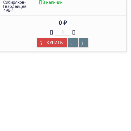
Сибиряков-
В наличии
Гвардейцев,
49б-1:
0
₽
КУПИТЬ