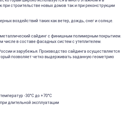
, который широко используется в много этажном и в
к при строительстве новых домов так и при реконструкции
ных воздействий таких как ветер, дождь, снег и солнце.
металлический сайдинг с финишным полимерным покрытием.
ом числе в составе фасадных систем с утеплителем.
России и зарубежья. Производство сайдинга осуществляется
торый позволяет четко выдерживать заданную геометрию
температур -30°C до +70°C
 при длительной эксплуатации