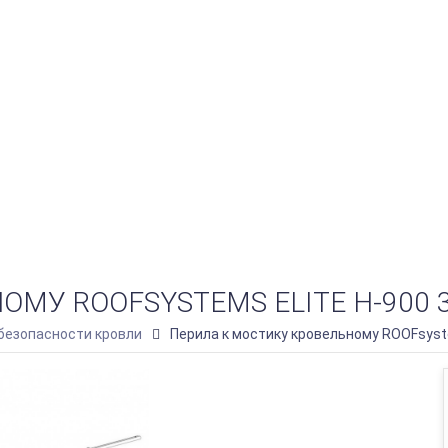
МУ ROOFSYSTEMS ELITE H-900 3
безопасности кровли
Перила к мостику кровельному ROOFsyst