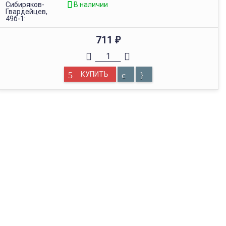
Сибиряков-
В наличии
Гвардейцев,
49б-1:
711
₽
КУПИТЬ