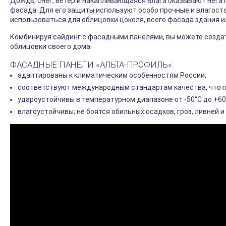
Дождь, снег, ветер и накапливающаяся влага оказывают нега
фасада. Для его защиты используют особо прочные и влагосто
использоваться для облицовки цоколя, всего фасада здания и
Комбинируя сайдинг с фасадными панелями, вы можете созда
облицовки своего дома.
ФАСАДНЫЕ ПАНЕЛИ «АЛЬТА-ПРОФИЛЬ»:
адаптированы к климатическим особенностям России;
соответствуют международным стандартам качества, что 
удароустойчивы в температурном диапазоне от -50°С до +60
влагоустойчивы; не боятся обильных осадков, гроз, ливней и