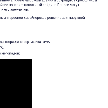
тивное влияние на цоколь здания и сокращают срок службы
йкие панели – цокольный сайдинг. Панели могут
ли его элементов.
ть интересное дизайнерское решение для наружной
подтверждено сертификатами;
°С;
 снегопадов;