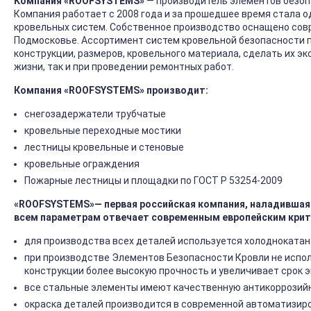
Компания «ROOFSYSTEMS»
— производитель элементов безоп
Компания работает с 2008 года и за прошедшее время стала 
кровельных систем. Собственное производство оснащено сов
Подмосковье. Ассортимент систем кровельной безопасности 
конструкции, размеров, кровельного материала, сделать их э
жизни, так и при проведении ремонтных работ.
Компания «ROOFSYSTEMS» производит
:
снегозадержатели трубчатые
кровельные переходные мостики
лестницы кровельные и стеновые
кровельные ограждения
Пожарные лестницы и площадки по ГОСТ Р 53254-2009
«ROOFSYSTEMS»— первая российская компания, наладившая 
всем параметрам отвечает современным европейским крит
для производства всех деталей используется холоднокатан
при производстве Элементов Безопасности Кровли не испол
конструкции более высокую прочность и увеличивает срок 
все стальные элементы имеют качественную антикоррозийну
окраска деталей производится в современной автоматизир