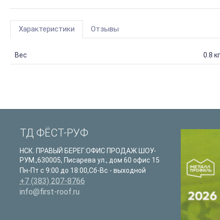
Характеристики
Отзывы
Вес
0.8 к
ТД ФЁСТ-РУФ
НСК. ПРАВЫЙ БЕРЕГ:ОФИС ПРОДАЖ ШОУ-
РУМ.
,
630005
,
Писарева ул., дом 60 офис 15
Пн-Пт с 9:00 до 18:00,Сб-Вс - выходной
+7 (383) 207-8766
info@first-roof.ru