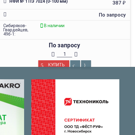
НФИ № 1 ПЭ 7024 (0-100 мм)
387
₽
По запросу
Сибиряков-
В наличии
Гвардейцев,
49б-1:
По запросу
КУПИТЬ