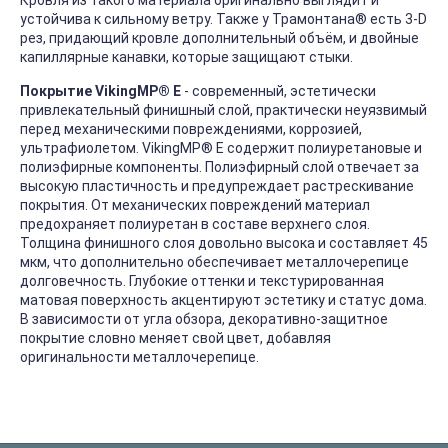
Кровля из такого материала оригинально выглядит и
устойчива к сильному ветру. Также у Трамонтана
®
есть 3-D
рез, придающий кровле дополнительный объём, и двойные
капиллярные канавки, которые защищают стыки.
Покрытие VikingMP® E
- современный, эстетически
привлекательный финишный слой, практически неуязвимый
перед механическими повреждениями, коррозией,
ультрафиолетом. VikingMP
®
E содержит полиуретановые и
полиэфирные компоненты. Полиэфирный слой отвечает за
высокую пластичность и предупреждает растрескивание
покрытия. От механических повреждений материал
предохраняет полиуретан в составе верхнего слоя.
Толщина финишного слоя довольно высока и составляет 45
мкм, что дополнительно обеспечивает металлочерепице
долговечность. Глубокие оттенки и текстурированная
матовая поверхность акцентируют эстетику и статус дома.
В зависимости от угла обзора, декоративно-защитное
покрытие словно меняет свой цвет, добавляя
оригинальности металлочерепице.