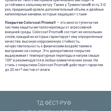
Кровля из такого материала оригинально выглядит и
устойчива к сильному ветру. Также у Трамонтана
®
есть 3-D
рез, придающий кровле дополнительный объём, и двойные
капиллярные канавки, которые защищают стыки
Покрытие Colorcoat Prisma®
― это многоступенчатая
система защиты металлочерепицы от агрессивной
внешней среды. Colorcoat Prisma® состоит из нескольких
слоёв, каждый из которых гарантирует ему определённые
качества: высокую коррозионную стойкость;
нечувствительность к физическим воздействиям и
выгоранию на солнце. Это декоративное покрытие
выдерживает температурные перепады и нагрев свыше
100° и рекомендуется в любых климатических зонах. На
сталь с покрытием Colorcoat Prisma® действует гарантия
до 20 лет*.листов от влаги.
ТД ФЁСТ-РУФ