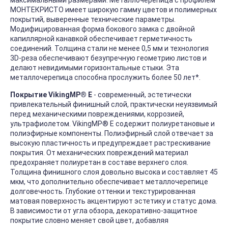
максимальными размерами. Металлочерепица с профилем
МОНТЕКРИСТО имеет широкую гамму цветов и полимерных
покрытий, выверенные технические параметры.
Модифицированная форма бокового замка с двойной
капиллярной канавкой обеспечивает герметичность
соединений. Толщина стали не менее 0,5 мм и технология
3D-реза обеспечивают безупречную геометрию листов и
делают невидимыми горизонтальные стыки. Эта
металлочерепица способна прослужить более 50 лет*.
Покрытие VikingMP® E
- современный, эстетически
привлекательный финишный слой, практически неуязвимый
перед механическими повреждениями, коррозией,
ультрафиолетом. VikingMP
®
E содержит полиуретановые и
полиэфирные компоненты. Полиэфирный слой отвечает за
высокую пластичность и предупреждает растрескивание
покрытия. От механических повреждений материал
предохраняет полиуретан в составе верхнего слоя.
Толщина финишного слоя довольно высока и составляет 45
мкм, что дополнительно обеспечивает металлочерепице
долговечность. Глубокие оттенки и текстурированная
матовая поверхность акцентируют эстетику и статус дома.
В зависимости от угла обзора, декоративно-защитное
покрытие словно меняет свой цвет, добавляя