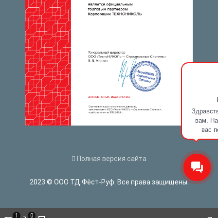
Здравств
вам. На
вас п
Полная версия сайта
2023 © ООО ТД Фёст-Руф. Все права защищены.
1
0