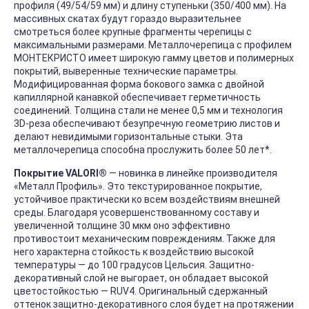
профиля (49/54/59 мм) и длину ступеньки (350/400 мм). На
массивных скатах будут гораздо выразительнее
смотреться более крупные фрагменты черепицы с
максимальными размерами. Металлочерепица с профилем
МОНТЕКРИСТО имеет широкую гамму цветов и полимерных
покрытий, выверенные технические параметры.
Модифицированная форма бокового замка с двойной
капиллярной канавкой обеспечивает герметичность
соединений. Толщина стали не менее 0,5 мм и технология
3D-реза обеспечивают безупречную геометрию листов и
делают невидимыми горизонтальные стыки. Эта
металлочерепица способна прослужить более 50 лет*.
Покрытие VALORI®
— новинка в линейке производителя
«Металл Профиль». Это текстурированное покрытие,
устойчивое практически ко всем воздействиям внешней
среды. Благодаря усовершенствованному составу и
увеличенной толщине 30 мкм оно эффективно
противостоит механическим повреждениям. Также для
него характерна стойкость к воздействию высокой
температуры — до 100 градусов Цельсия. Защитно-
декоративный слой не выгорает, он обладает высокой
цветостойкостью — RUV4. Оригинальный сдержанный
оттенок защитно-декоративного слоя будет на протяжении