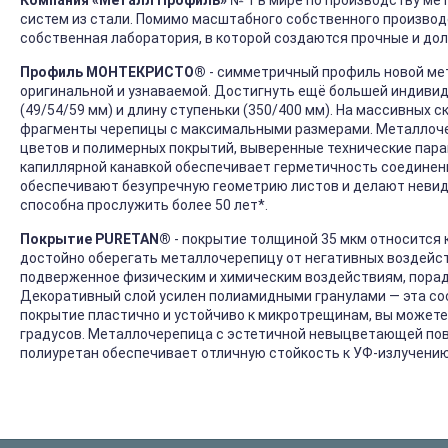
Компания «Металл Профиль»
№ 1 в мире по производству ме
систем из стали. Помимо масштабного собственного производ
собственная лаборатория, в которой создаются прочные и дол
Профиль МОНТЕКРИСТО®
- симметричный профиль новой м
оригинальной и узнаваемой. Достигнуть ещё большей индиви
(49/54/59 мм) и длину ступеньки (350/400 мм). На массивных 
фрагменты черепицы с максимальными размерами. Металлоч
цветов и полимерных покрытий, выверенные технические пар
капиллярной канавкой обеспечивает герметичность соединений
обеспечивают безупречную геометрию листов и делают неви
способна прослужить более 50 лет*.
Покрытие PURETAN®
- покрытие толщиной 35 мкм относится к
достойно оберегать металлочерепицу от негативных воздейс
подверженное физическим и химическим воздействиям, порад
Декоративный слой усилен полиамидными гранулами — эта с
покрытие пластично и устойчиво к микротрещинам, вы можете
градусов. Металлочерепица с эстетичной невыцветающей по
полиуретан обеспечивает отличную стойкость к УФ-излучению