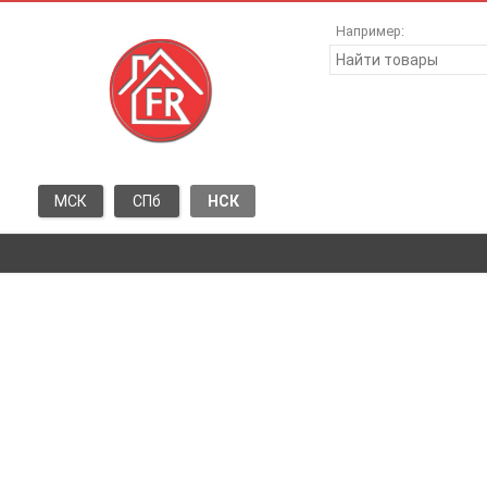
Например:
МСК
СПб
НСК