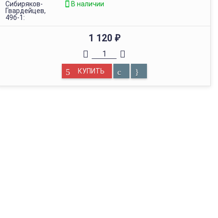
Сибиряков-
В наличии
Гвардейцев,
49б-1:
1 120
₽
КУПИТЬ