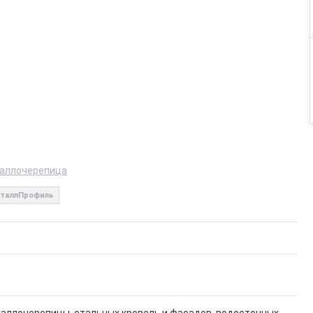
аллочерепица
таллПрофиль