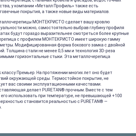
таллочерепицы, стальных кровель и фасадов, водосточных
ства, у компании «Металл Профиль» также есть
говечные покрытия, а также новые виды материалов.
еталлочерепицы МОНТЕКРИСТО сделает вашу кровлю
дуальности можно, самостоятельно выбрав глубину профиля
скатах будут гораздо выразительнее смотреться более крупные
ерепица с профилем МОНТЕКРИСТО имеет широкую гамму
аметры. Модифицированная форма бокового замка с двойной
. Толщина стали не менее 0,5 мм и технология 3D-реза
димыми горизонтальные стыки. Эта металлочерепица
 классу Премьер. На протяжении многих лет оно будет
твий окружающей среды. Термостойкое покрытие, не
ует вас своими эксплуатационными качествами.
оставляющая делает PURETAN
®
прочным. Вместе с тем
 его использовать при температуре, не превышающей +100
верхностью становится реальностью с PURETAN
®
—
.