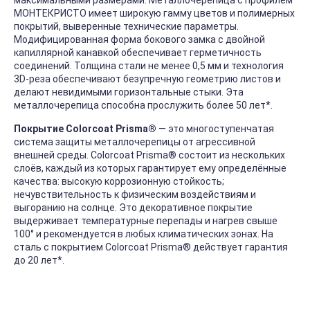
максимальными размерами. Металлочерепица с профилем
МОНТЕКРИСТО имеет широкую гамму цветов и полимерных
покрытий, выверенные технические параметры.
Модифицированная форма бокового замка с двойной
капиллярной канавкой обеспечивает герметичность
соединений. Толщина стали не менее 0,5 мм и технология
3D-реза обеспечивают безупречную геометрию листов и
делают невидимыми горизонтальные стыки. Эта
металлочерепица способна прослужить более 50 лет*.
Покрытие Colorcoat Prisma®
― это многоступенчатая
система защиты металлочерепицы от агрессивной
внешней среды. Colorcoat Prisma® состоит из нескольких
слоёв, каждый из которых гарантирует ему определённые
качества: высокую коррозионную стойкость;
нечувствительность к физическим воздействиям и
выгоранию на солнце. Это декоративное покрытие
выдерживает температурные перепады и нагрев свыше
100° и рекомендуется в любых климатических зонах. На
сталь с покрытием Colorcoat Prisma® действует гарантия
до 20 лет*.