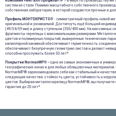
Компания «Металл Профиль»
№ 1 в мире по производству ме
систем из стали. Помимо масштабного собственного производ
собственная лаборатория, в которой создаются прочные и дол
Профиль МОНТЕКРИСТО®
- симметричный профиль новой м
оригинальной и узнаваемой. Достигнуть ещё большей индиви
(49/54/59 мм) и длину ступеньки (350/400 мм). На массивных 
фрагменты черепицы с максимальными размерами. Металлоч
цветов и полимерных покрытий, выверенные технические пар
капиллярной канавкой обеспечивает герметичность соединений
обеспечивают безупречную геометрию листов и делают неви
способна прослужить более 50 лет*.
Покрытие NormanMP® -
одно из самых экономичных и универ
географических зонах и для любых облицовочных материалов.
NormanMP
®
зарекомендовало себя как стабильный и качестве
следующие качества: стойкость цвета, устойчивость к корро
цветов. Выбирая металлочерепицу NormanMP
®
, вы получает
гарантия до 20 лет*.