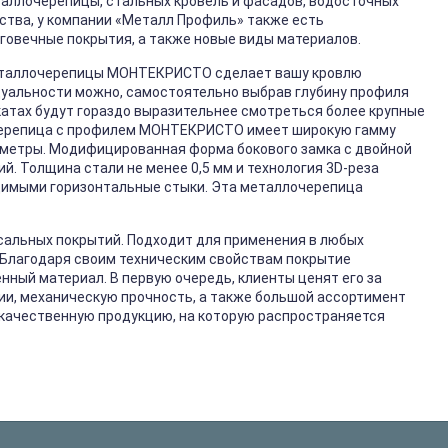
таллочерепицы, стальных кровель и фасадов, водосточных
ства, у компании «Металл Профиль» также есть
говечные покрытия, а также новые виды материалов.
еталлочерепицы МОНТЕКРИСТО сделает вашу кровлю
дуальности можно, самостоятельно выбрав глубину профиля
скатах будут гораздо выразительнее смотреться более крупные
ерепица с профилем МОНТЕКРИСТО имеет широкую гамму
аметры. Модифицированная форма бокового замка с двойной
. Толщина стали не менее 0,5 мм и технология 3D-реза
димыми горизонтальные стыки. Эта металлочерепица
сальных покрытий. Подходит для применения в любых
 Благодаря своим техническим свойствам покрытие
нный материал. В первую очередь, клиенты ценят его за
зии, механическую прочность, а также большой ассортимент
е качественную продукцию, на которую распространяется