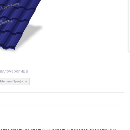
аллочерепица
МеталлПрофиль