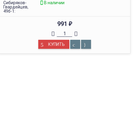
Сибиряков-
В наличии
Гвардейцев,
49б-1:
991
₽
КУПИТЬ