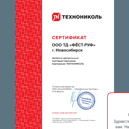
Здравств
вам. На