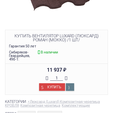
КУПИТЬ ВЕНТИЛЯТОР LUXARD (ЛЮКСАРД)
РОМАН (МОККО) /1 ШТ/
Гарантия 50 лет
Сибиряков-
В наличии
Гвардейцев,
49б-1:
11 937
₽
КУПИТЬ
КАТЕГОРИИ:
⚡Люксард (Luxard) Композитная черепица
КРОВЛЯ
Композитная черепица
Комплектующие