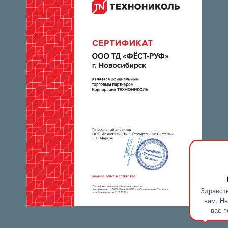
Здравств
вам. На
вас п