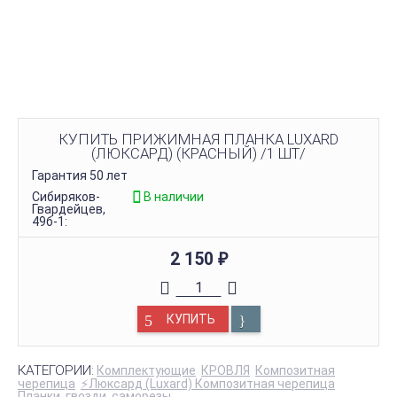
КУПИТЬ ПРИЖИМНАЯ ПЛАНКА LUXARD
(ЛЮКСАРД) (КРАСНЫЙ) /1 ШТ/
Гарантия 50 лет
Сибиряков-
В наличии
Гвардейцев,
49б-1:
2 150
₽
КУПИТЬ
КАТЕГОРИИ:
Комплектующие
КРОВЛЯ
Композитная
черепица
⚡Люксард (Luxard) Композитная черепица
Планки, гвозди, саморезы