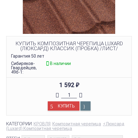
КУПИТЬ КОМПОЗИТНАЯ ЧЕРЕПИЦА LUXARD
(ЛЮКСАРД) КЛАССИК (ПРОБКА) /ЛИСТ/
Гарантия 50 лет
Сибиряков-
В наличии
Гвардейцев,
49б-1:
1 592
₽
КУПИТЬ
КАТЕГОРИИ:
КРОВЛЯ
Композитная черепица
⚡Люксард
(Luxard) Композитная черепица