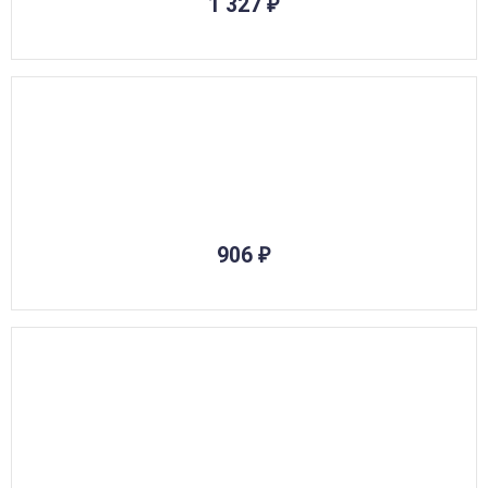
1 327
₽
906
₽