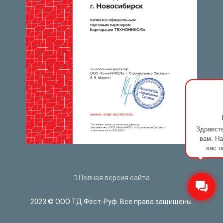
Здравств
вам. На
вас п
Полная версия сайта
2023 © ООО ТД Фёст-Руф. Все права защищены.