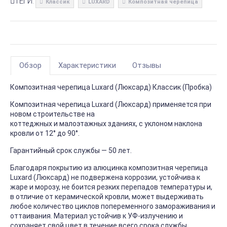
ТЕГИ:
Классик
LUXARD
Композитная черепица
Обзор
Характеристики
Отзывы
Композитная черепица Luxard (Люксард) Классик (Пробка)
Композитная черепица Luxard (Люксард) применяется при
новом строительстве на
коттеджных и малоэтажных зданиях, с уклоном наклона
кровли от 12° до 90°.
Гарантийный срок службы — 50 лет.
Благодаря покрытию из алюцинка композитная черепица
Luxard (Люксард) не подвержена коррозии, устойчива к
жаре и морозу, не боится резких перепадов температуры и,
в отличие от керамической кровли, может выдерживать
любое количество циклов попеременного замораживания и
оттаивания. Материал устойчив к УФ-излучению и
сохраняет свой цвет в течение всего срока службы